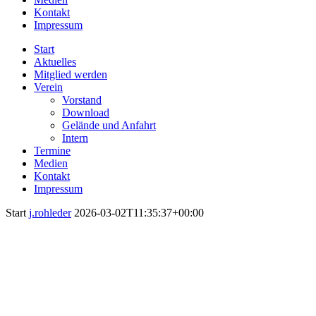
Kontakt
Impressum
Start
Aktuelles
Mitglied werden
Verein
Vorstand
Download
Gelände und Anfahrt
Intern
Termine
Medien
Kontakt
Impressum
Start
j.rohleder
2026-03-02T11:35:37+00:00
Willkommen auf den Internetseiten der
Luftsportfreunde Tura Büderich e.V.